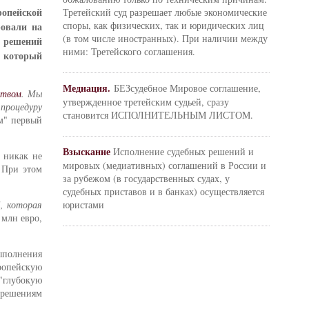
ропейской
Третейский суд разрешает любые экономические
споры, как физических, так и юридических лиц
ровали на
(в том числе иностранных). При наличии между
я решений
ними: Третейского соглашения.
 который
Медиация.
БЕЗсудебное Мировое соглашение,
ством
. Мы
утвержденное третейским судьей, сразу
 процедуру
становится ИСПОЛНИТЕЛЬНЫМ ЛИСТОМ.
ям" первый
Взыскание
Исполнение судебных решений и
 никак не
мировых (медиативных) соглашений в России и
 При этом
за рубежом (в государственных судах, у
судебных приставов и в банках) осуществляется
, которая
юристами
 млн евро,
ыполнения
ропейскую
 "глубокую
 решениям