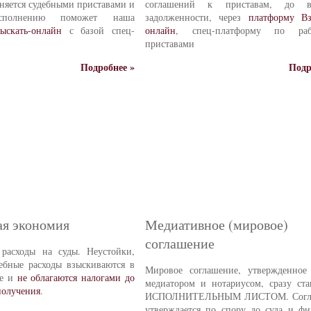
няется судебными приставами и
соглашений к приставам, до во
сполнению поможет наша
задолженности, через
платформу Вз
ыскать-онлайн
с базой спец-
онлайн
, спец-платформу по ра
приставами
Подробнее »
Подр
я экономия
Медиативное (мировое)
соглашение
 расходы на суды. Неустойки,
ебные расходы взыскиваются в
Мировое соглашение, утвержденно
ме и
не облагаются налогами до
медиатором и нотариусом, сразу ста
получения
.
ИСПОЛНИТЕЛЬНЫМ ЛИСТОМ. Согл
утверждается по спору до суда и фи