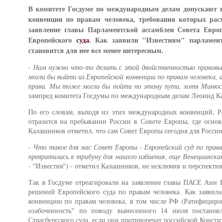
В комитете Госдуме по международным делам допускают в
конвенции по правам человека, требования которых рас
заявление главы Парламентской ассамблеи Совета Евро
Европейского
суда
. Как заявили "Известиям" парламен
становится для нее все менее интересным.
-
Нам нужно что-то делать с этой двойственностью правовы
могли бы выйти из Европейской конвенции по правам человека,
права. Мы тоже могли бы пойти по этому пути, хотя Минюс
зампред комитета Госдумы по международным делам Леонид К
По его словам, выходя из этих международных конвенций, Р
отразится на пребывании России в Совете Европы, где основ
Калашников отметил, что сам Совет Европы сегодня для России 
-
Что такое для нас Совет Европы - Европейский суд по пра
превратилась в трибуну для нашего избиения, еще Венецианска
- "Известия") - отметил Калашников, не исключив и перспекти
Так в Госдуме отреагировали на заявление главы ПАСЕ Анн Б
решений Европейского суда по правам человека. Как заявил
конвенцию по правам человека, в том числе РФ (Ратифициров
озабоченность" по поводу вынесенного 14 июля постанов
Страсбургского суда, если они противоречат российской Конст