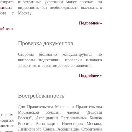
зврата
иностранные участники могут заседать по
ыскать-
видеосвязи, без необхоодимости выезжать в
боте с
Москву.
Подробнее »
обнее »
Проверка документов
Стороны бесплатно консультируются по
вопросам подготовки, проверки искового
заявления, отзыва, мирового соглашения.
Подробнее »
Востребованность
Для Правительства Москвы и Правительства
Московской области, членов "Деловая
е нашим
Россия", Ассоциации Региональных Банков
новится
России, Ассоциации Инвесторов Москвы,
ашение
Лизингового Союза, Ассоциации Строителей
ксирует