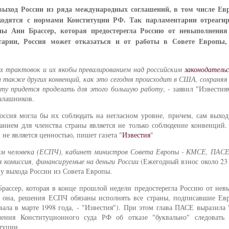
ыход России из ряда международных соглашений, в том числе Ев
ходятся с нормами Конституции РФ. Так парламентарии отреаги
пы Анн Брассер, которая предостерегла Россию от невыполнени
тарии, Россия может отказаться и от работы в Совете Европы,
х трактовок и их якобы превалированием над российским
законодатель
 а также других конвенций, как это сегодня происходит в США, сохраняя
ту придется проделать для этого большую работу
, - заявил "Извести
алашников.
оссия могла бы их соблюдать на негласном уровне, причем, сам выход
анием для членства страны является не только соблюдение конвенций.
не является ценностью, пишет газета "
Известия
"
вам человека (ЕСПЧ), кабинет министров Совета Европы - КМСЕ, ПАСЕ
я комиссия, финансируемые на деньги России
(Ежегодный взнос около 23
ву выхода России из Совета Европы.
рассер, которая в конце прошлой недели предостерегла Россию от нев
а она, решения ЕСПЧ обязаны исполнять все страны, подписавшие Ев
ала в марте 1998 года, - "Известия"). При этом глава ПАСЕ выразила
ления Конституционного суда РФ об отказе "буквально" следовать
итуции.