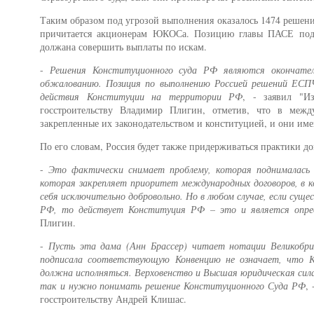
Таким образом под угрозой выполнения оказалось 1474 решени
причитается акционерам ЮКОСа. Позицию главы ПАСЕ подде
должана совершить выплаты по искам.
-
Решения Конституционного суда РФ являются окончате
обжалованию. Позиция по выполнению Россией решений ЕСПЧ
действия Конституции на территории РФ
, - заявил "И
госстроительству Владимир Плигин, отметив, что в межд
закрепленные их законодательством и конституцией, и они и
По его словам, Россия будет также придерживаться практики 
-
Это фактически снимает проблему, которая поднималась 
которая закрепляет приоритет международных договоров, в
себя исключительно добровольно. Но в любом случае, если сущ
РФ, то действует Конституция РФ – это и является опре
Плигин.
-
Пусть эта дама (Анн Брассер) читает нотации Великобр
подписала соответствующую Конвенцию не означает, что К
должна исполняться. Верховенство и Высшая юридическая сил
так и нужно понимать решение Конституционного Суда РФ
,
госстроительству Андрей Клишас.