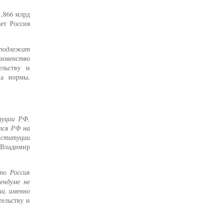
1,866 млрд
ет Россия
 подлежат
ховенство
ельству и
на нормы,
туции РФ,
тся РФ на
онституции
 Владимир
то Россия
ендуме не
ии, именно
тельству и