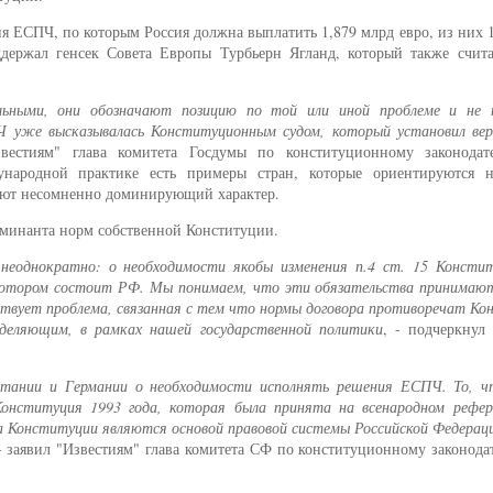
я ЕСПЧ, по которым Россия должна выплатить 1,879 млрд евро, из них 
ржал генсек Совета Европы Турбьерн Ягланд, который также счита
льными, они обозначают позицию по той или иной проблеме и не
 уже высказывалась Конституционным судом, который установил вер
звестиям" глава комитета Госдумы по конституционному законодат
ународной практике есть примеры стран, которые ориентируются 
меют несомненно доминирующий характер.
доминанта норм собственной Конституции.
неоднократно: о необходимости якобы изменения п.4 ст. 15 Консти
 котором состоит РФ. Мы понимаем, что эти обязательства принимаю
ествует проблема, связанная с тем что нормы договора противоречат К
деляющим, в рамках нашей государственной политики
, - подчеркнул
итании и Германии о необходимости исполнять решения ЕСПЧ. То, ч
онституция 1993 года, которая была принята на всенародном рефер
а Конституции являются основой правовой системы Российской Федерац
 - заявил "Известиям" глава комитета СФ по конституционному законода