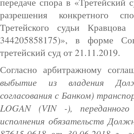
передаче спора в «Третейский 
разрешения конкретного сп
Третейского судьи Кравцова
344205858175)», в форме Со
третейский суд от 21.11.2019.
Согласно арбитражному согл
выбытие из владения Долж
согласования с Банком) трансп
LOGAN (VIN -), переданного
исполнения обязательств Долж
87615-0618 от 30.06.2018 г.,