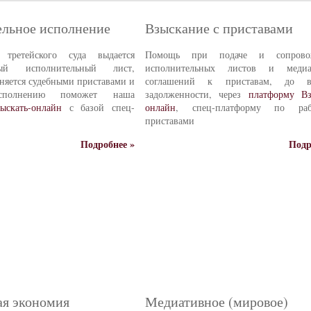
льное исполнение
Взыскание с приставами
третейского суда выдается
Помощь при подаче и сопрово
нный исполнительный лист,
исполнительных листов и медиа
няется судебными приставами и
соглашений к приставам, до во
сполнению поможет наша
задолженности, через
платформу Вз
ыскать-онлайн
с базой спец-
онлайн
, спец-платформу по ра
приставами
Подробнее »
Подр
я экономия
Медиативное (мировое)