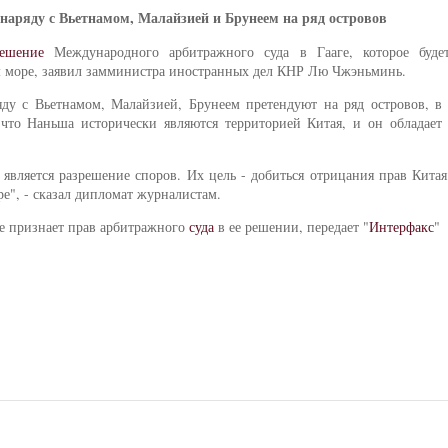
наряду с Вьетнамом, Малайзией и Брунеем на ряд островов
решение
Международного арбитражного суда в Гааге, которое будет
 море, заявил замминистра иностранных дел КНР Лю Чжэньминь.
у с Вьетнамом, Малайзией, Брунеем претендуют на ряд островов, в 
 что Наньша исторически являются территорией Китая, и он обладает
 является разрешение споров. Их цель - добиться отрицания прав Кит
е", - сказал дипломат журналистам.
не признает прав арбитражного
суда
в ее решении, передает "
Интерфакс
"