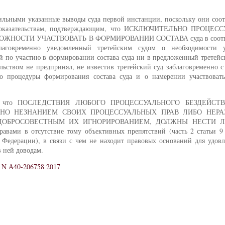
вильными указанные выводы суда первой инстанции, поскольку они соо
ле доказательствам, подтверждающим, что ИСКЛЮЧИТЕЛЬНО ПРОЦЕ
НОСТИ УЧАСТВОВАТЬ В ФОРМИРОВАНИИ СОСТАВА суда в соотве
благовременно уведомленный третейским судом о необходимости 
ий по участию в формировании состава суда ни в предложенный третей
ельством не предпринял, не известив третейский суд заблаговременно
но процедуры формирования состава суда и о намерении участвоват
читает, что ПОСЛЕДСТВИЯ ЛЮБОГО ПРОЦЕССУАЛЬНОГО БЕЗДЕЙСТ
ЕНО НЕЗНАНИЕМ СВОИХ ПРОЦЕССУАЛЬНЫХ ПРАВ ЛИБО НЕР
ДОБРОСОВЕСТНЫМ ИХ ИГНОРИРОВАНИЕМ, ДОЛЖНЫ НЕСТИ Л
отсутствие тому объективных препятствий (часть 2 статьи 9 и
 Федерации), в связи с чем не находит правовых оснований для удовл
в ней доводам.
 N А40-206758 2017