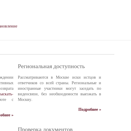
ановление
Региональная доступность
ждении
Рассматриваются в Москве иски истцов и
тивных
ответчиков со всей страны. Региональные и
зврата
иностранные участники могут заседать по
ыскать-
видеосвязи, без необхоодимости выезжать в
боте с
Москву.
Подробнее »
обнее »
Проверка документов