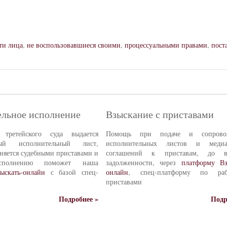
ти лица
,
не воспользовавшиеся своими
,
процессуальными правами
,
пост
льное исполнение
Взыскание с приставами
третейского суда выдается
Помощь при подаче и сопрово
нный исполнительный лист,
исполнительных листов и медиа
няется судебными приставами и
соглашений к приставам, до во
сполнению поможет наша
задолженности, через
платформу Вз
ыскать-онлайн
с базой спец-
онлайн
, спец-платформу по ра
приставами
Подробнее »
Подр