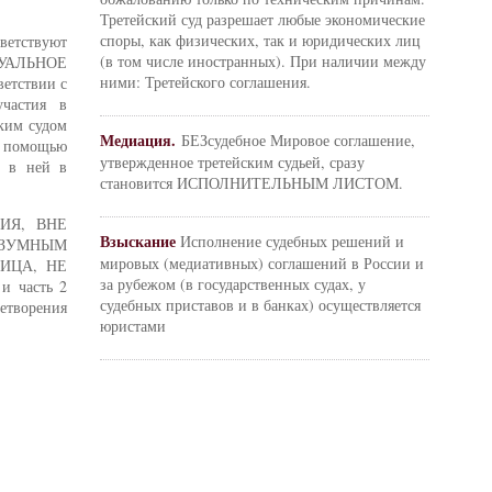
Третейский суд разрешает любые экономические
споры, как физических, так и юридических лиц
тветствуют
(в том числе иностранных). При наличии между
ССУАЛЬНОЕ
ними: Третейского соглашения.
тствии с
участия в
ским судом
Медиация.
БЕЗсудебное Мировое соглашение,
 с помощью
утвержденное третейским судьей, сразу
ь в ней в
становится ИСПОЛНИТЕЛЬНЫМ ЛИСТОМ.
ВИЯ, ВНЕ
Взыскание
Исполнение судебных решений и
АЗУМНЫМ
мировых (медиативных) соглашений в России и
ИЦА, НЕ
за рубежом (в государственных судах, у
 часть 2
судебных приставов и в банках) осуществляется
етворения
юристами