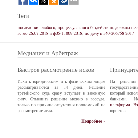
Теги
последствия любого
,
процессуального бездействия
,
должны нес
ас мо 26.07.2018 n ф05-11009 2018
,
по делу n а40-206758 2017
Медиация и Арбитраж
Быстрое рассмотрение исков
Принудите
Иски к юридическим и к физическим лицам
На решения 
рассматриваются за 14 дней. Решение
государстве
третейского суда сразу вступает в законную
который испол
силу. Отменить решение можно в госсуде,
банками. И
только по причине отсутствия полномочий на
платформа Вз
рассмотрение дела.
юристов
Подробнее »