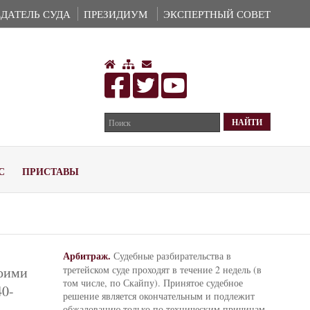
ДАТЕЛЬ СУДА
ПРЕЗИДИУМ
ЭКСПЕРТНЫЙ СОВЕТ
С
ПРИСТАВЫ
Арбитраж.
Судебные разбирательства в
воими
третейском суде проходят в течение 2 недель (в
том числе, по Скайпу). Принятое судебное
40-
решение является окончательным и подлежит
обжалованию только по техническим причинам.