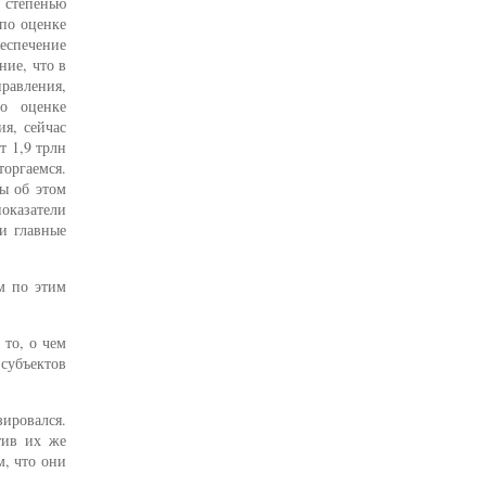
 степенью
 по оценке
еспечение
ие, что в
равления,
о оценке
я, сейчас
т 1,9 трлн
оргаемся.
ы об этом
оказатели
ми главные
м по этим
 то, о чем
 субъектов
зировался.
тив их же
м, что они