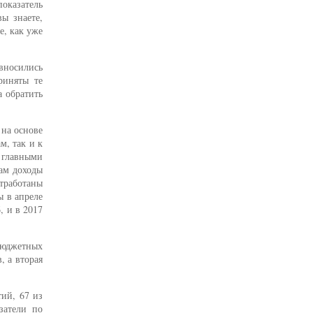
показатель
ы знаете,
е, как уже
 вносились
риняты те
а обратить
 на основе
м, так и к
 главными
рам доходы
тработаны
ы в апреле
, и в 2017
 бюджетных
, а вторая
ий, 67 из
затели по