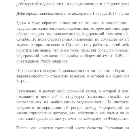
дебиторской задолженности и по задолженности в бюджетную с
Дебиторская задолженность по доходам на 1 января 2017 г. у нас
Здесь я хочу обратить внимание на то, что, к сожалению, 
нарушению валютного законодательства, которое администри
объеме передал эту задолженность Федеральной таможенной
службе. Но пока существенных изменений по сокращению это
кодекс, которые позволяют Правительству работать с этой деб
обратить внимание, что из-за такой передачи большого объем
Федеральной таможенной службы в общем объеме с 3,4% в 20
ликвидацией Росфиннадзора.
Что касается совокупной задолженности по налогам, сборам
задолженности по страховым взносам, о которой мы будем гово
2016 г.
Безусловно, в рамках этой дорожной карты, о которой я ска
входящие в него сейчас структуры (налоговая служба, там
направленных на мобилизацию задолженности. Те инструмен
(создается информационный ресурс между Федеральной н
администрирование доходов, что, собственно, мы видим по и
пока таких существенных успехов не наблюдаем по Федеральн
Теперь что касается расходной части бюджета. Расходная 