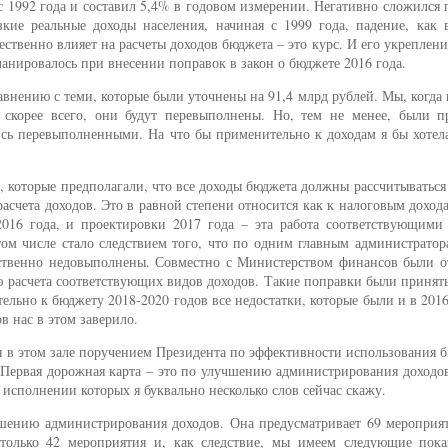
 1992 года и составил 5,4% в годовом измерении. Негативно сложился 
ие реальные доходы населения, начиная с 1999 года, падение, как в
ественно влияет на расчеты доходов бюджета – это курс. И его укреплени
анировалось при внесении поправок в закон о бюджете 2016 года.
внению с теми, которые были уточнены на 91,4 млрд рублей. Мы, когда
скорее всего, они будут перевыполнены. Но, тем не менее, были п
лись перевыполненными. На что бы применительно к доходам я бы хотел
 которые предполагали, что все доходы бюджета должны рассчитываться
чета доходов. Это в равной степени относится как к налоговым дохода
016 года, и проектировки 2017 года – эта работа соответствующими
 том числе стало следствием того, что по одним главным администрато
ственно недовыполнены. Совместно с Министерством финансов были о
ю расчета соответствующих видов доходов. Такие поправки были принят
тельно к бюджету 2018-2020 годов все недостатки, которые были и в 2016
в нас в этом заверило.
я в этом зале поручением Президента по эффективности использования
Первая дорожная карта – это по улучшению администрирования доходов
исполнении которых я буквально несколько слов сейчас скажу.
чшению администрирования доходов. Она предусматривает 69 мероприят
только 42 мероприятия и, как следствие, мы имеем следующие пока