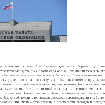
им заключение на закон об исполнении федерального бюджета, в данном
ставляется одновременно с проектом закона об исполнении федеральног
 я бы хотела сказать применительно к бюджету, я буквально несколько с
снову расчета бюджета, поскольку мы с вами находимся в преддверии
 знаете, состоялось рассмотрение, но, тем не менее, было обращено в
мость уточнения отдельных позиций прогноза, ну и соответственно, он
ой постановке? Потому что хочу обратить внимание, что, несмотря н
 все бюджетообразующие показатели оказались перевыполненными. За и
оскольку они очень жестко связаны с параметрами расходов и доходов