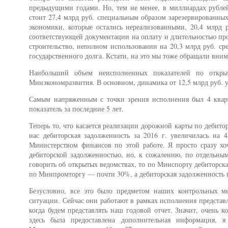
предыдущими годами. Но, тем не менее, в миллиардах рублей
стоит 27,4 млрд руб. специальным образом зарезервированны
экономики, которые остались нереализованными, 20,4 млрд 
соответствующей документации на оплату и длительностью пр
строительство, неполном использовании на 20,3 млрд руб. с
государственного долга. Кстати, на это мы тоже обращали вним
Наибольший объем неисполненных показателей по откры
Минэкономразвития. В основном, динамика от 12,5 млрд руб. 
Самым напряженным с точки зрения исполнения был 4 кварта
показатель за последние 5 лет.
Теперь то, что касается реализации дорожной карты по дебито
нас дебиторская задолженность за 2016 г. увеличилась на 
Министерством финансов по этой работе. Я просто сразу хо
дебиторской задолженностью, но, к сожалению, по отдельны
говорить об открытых ведомствах, то по Минспорту дебиторска
по Минпромторгу — почти 30%, а дебиторская задолженность п
Безусловно, все это было предметом наших контрольных м
ситуации. Сейчас они работают в рамках исполнения представл
когда будем представлять наш годовой отчет. Значит, очень ко
здесь была предоставлена дополнительная информация, 