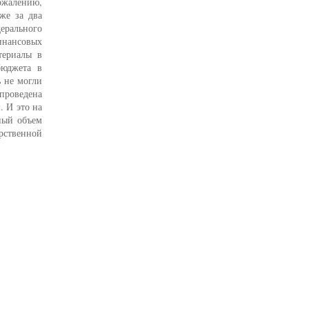
сожалению,
же за два
ерального
инансовых
териалы в
бюджета в
ь не могли
 проведена
. И это на
нный объем
арственной