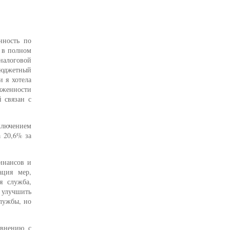
нность по
 в полном
налоговой
Бюджетный
и я хотела
олженности
 связан с
ключением
а 20,6% за
инансов и
ация мер,
я служба,
 улучшить
лужбы, но
авнению с