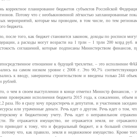
чень корректное планирование бюджетов субъектов Российской Федерац
гионов. Потому что с необыкновенной лёгкостью запланированные пока
ых мероприятий, которые мы проводим, в том числе, по тем регионам
ого бюджета.
ло, после того, как бюджет становится законом, доходы по росписи могу
ерации, а расходы могут возрасти на 1 трлн – 1 трлн 200 млрд руб. 
естокость соглашений, которые подписаны Министерством финансов, п
непосредственное отношение к будущей трехлетке, – это исполнение Ф
ались на самом низком уровне с 2008 г. Это 90,7% соответствующи
вались к вводу, завершены строительством и введены только 244 объе
н рублей.
 и то, о чем в своем выступлении в конце отметил Министр финансов, - 
шими проверками исполнения бюджета 2015 года, к сожалению, объем 
,2 раза. Но я сразу хочу предостеречь и депутатов, и участников заседани
сурсы или утраченные деньги. Речь идет о другом. Речь идет о том, что
лтерскому и бюджетному учету. Речь идет о неправильном отражен
ти. Не отражается имущество, не отражается земля, не отражаютс
Это приводит к тому, что и федеральный бюджет, и в большей степени
потому что, как правило, земля и недвижимое имущество. Кроме того,