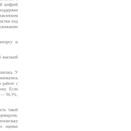
ой цифрой
 поддержке
тавлением
астки под
служиванию
мторгу и
й высокий
чшилась. У
инимались
 работе с
ину. Если
и — 50,3%,
сть такой
формируем,
 поскольку
по оценке