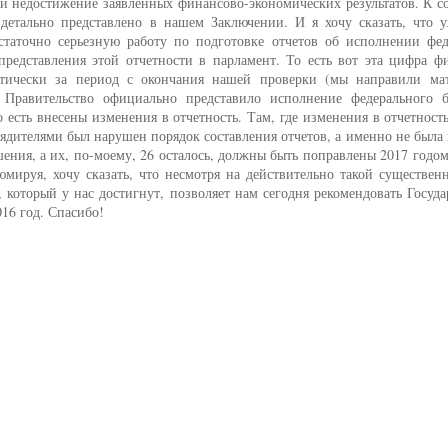
ой недостижение заявленных финансово-экономических результатов. К 
 детально представлено в нашем Заключении. И я хочу сказать, что у
таточно серьезную работу по подготовке отчетов об исполнении фед
редставления этой отчетности в парламент. То есть вот эта цифра ф
ктически за период с окончания нашей проверки (мы направили ма
 Правительство официально представило исполнение федерального 
есть внесены изменения в отчетность. Там, где изменения в отчетност
орядителями был нарушен порядок составления отчетов, а именно не была
ения, а их, по-моему, 26 осталось, должны быть поправлены 2017 годом
юмируя, хочу сказать, что несмотря на действительно такой существе
 который у нас достигнут, позволяет нам сегодня рекомендовать Госуд
16 год. Спасибо!