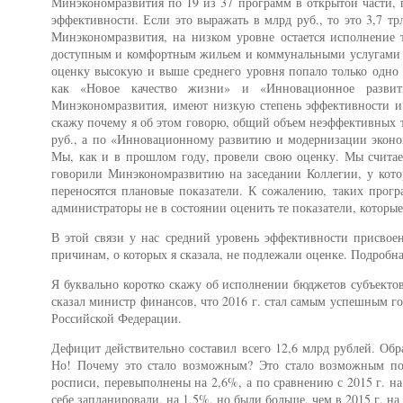
Минэкономразвития по 19 из 37 программ в открытой части, 
эффективности. Если это выражать в млрд руб., то это 3,7 т
Минэкономразвития, на низком уровне остается исполнение
доступным и комфортным жильем и коммунальными услугами гр
оценку высокую и выше среднего уровня попало только одно 
как «Новое качество жизни» и «Инновационное развит
Минэкономразвития, имеют низкую степень эффективности и 
скажу почему я об этом говорю, общий объем неэффективных т
руб., а по «Инновационному развитию и модернизации эконо
Мы, как и в прошлом году, провели свою оценку. Мы считае
говорили Минэкономразвитию на заседании Коллегии, у кото
переносятся плановые показатели. К сожалению, таких програ
администраторы не в состоянии оценить те показатели, которые
В этой связи у нас средний уровень эффективности присвое
причинам, о которых я сказала, не подлежали оценке. Подроб
Я буквально коротко скажу об исполнении бюджетов субъектов
сказал министр финансов, что 2016 г. стал самым успешным 
Российской Федерации.
Дефицит действительно составил всего 12,6 млрд рублей. Обра
Но! Почему это стало возможным? Это стало возможным по
росписи, перевыполнены на 2,6%, а по сравнению с 2015 г. н
себе запланировали, на 1,5%, но были больше, чем в 2015 г. на