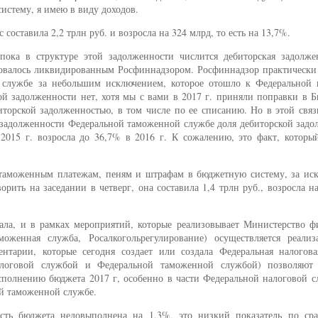
истему, я имею в виду доходов.
 составила 2,2 трлн руб. и возросла на 324 млрд, то есть на 13,7%.
пока в структуре этой задолженности числится дебиторская задолже
ровалось ликвидированным Росфиннадзором. Росфиннадзор практически
 службе за небольшим исключением, которое отошло к Федеральной 
й задолженности нет, хотя мы с вами в 2017 г. приняли поправки в 
иторской задолженностью, в том числе по ее списанию. Но в этой связ
а задолженности Федеральной таможенной службе доля дебиторской зад
15 г. возросла до 36,7% в 2016 г. К сожалению, это факт, который
, таможенным платежам, пеням и штрафам в бюджетную систему, за ис
рить на заседании в четверг, она составила 1,4 трлн руб., возросла н
зала, и в рамках мероприятий, которые реализовывает Министерство ф
оженная служба, Росалкогольрегулирование) осуществляется реализ
тарии, которые сегодня создает или создала Федеральная налогова
алоговой службой и Федеральной таможенной службой) позволяют
сполнению бюджета 2017 г, особенно в части Федеральной налоговой с
ой таможенной службе.
часть бюджета недовыполнена на 1,3%, это низкий показатель по ср