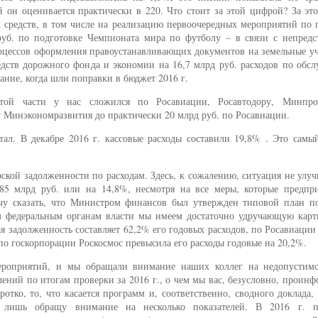
 он оценивается практически в 220. Что стоит за этой цифрой? За эт
х средств, в том числе на реализацию первоочередных мероприятий по
руб. по подготовке Чемпионата мира по футболу – в связи с непредс
оцессов оформления правоустанавливающих документов на земельные уч
редств дорожного фонда и экономии на 16,7 млрд руб. расходов по об
ание, когда шли поправки в бюджет 2016 г.
той части у нас сложился по Росавиации, Росавтодору, Минпро
у Минэкономразвития до практически 20 млрд руб. по Росавиации.
л. В декабре 2016 г. кассовые расходы составили 19,8% . Это самы
рской задолженности по расходам. Здесь, к сожалению, ситуация не улу
485 млрд руб. или на 14,8%, несмотря на все меры, которые предпр
чу сказать, что Министром финансов был утвержден типовой план по
м федеральным органам власти мы имеем достаточно удручающую карт
я задолженность составляет 62,2% его годовых расходов, по Росавиаци
о госкорпорации Роскосмос превысила его расходы годовые на 20,2%.
ероприятий, и мы обращали внимание наших коллег на недопустимо
ений по итогам проверки за 2016 г., о чем мы вас, безусловно, проин
ротко, то, что касается программ и, соответственно, сводного доклада,
я лишь обращу внимание на несколько показателей. В 2016 г. 