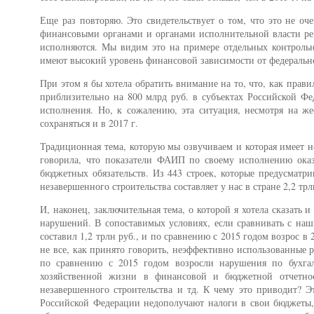
Еще раз повторяю. Это свидетельствует о том, что это не о
финансовыми органами и органами исполнительной власти ре
исполняются. Мы видим это на примере отдельных контрольн
имеют высокий уровень финансовой зависимости от федеральн
При этом я бы хотела обратить внимание на то, что, как прави
приблизительно на 800 млрд руб. в субъектах Российской Фед
исполнения. Но, к сожалению, эта ситуация, несмотря на ж
сохраняться и в 2017 г.
Традиционная тема, которую мы озвучиваем и которая имеет 
говорила, что показатели ФАИП по своему исполнению оказ
бюджетных обязательств. Из 443 строек, которые предусматри
незавершенного строительства составляет у нас в стране 2,2 трл
И, наконец, заключительная тема, о которой я хотела сказать
нарушений. В сопоставимых условиях, если сравнивать с на
составил 1,2 трлн руб., и по сравнению с 2015 годом возрос в 2
не все, как принято говорить, неэффективно использованные ре
по сравнению с 2015 годом возросли нарушения по бухга
хозяйственной жизни в финансовой и бюджетной отчетнос
незавершенного строительства и тд. К чему это приводит? 
Российской Федерации недополучают налоги в свои бюджеты, 