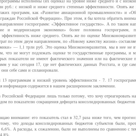
программы исполнены (их оценка) на уровне ниже среднего и с низкой
рлн руб.: с низкой и ниже среднего степенью эффективности. Опять же
 таких программ, как «Развитие авиационной промышленности» и «Об
аждан Российской Федерации». При этом, я бы хотела обратить вниман
направление госпрограмм: «Эффективное государство». А по таким нап
ие и модернизация экономики» более половина госпрограмм, п
эффективность ниже среднего. Опять же по оценке Минэкономразвити
рат по этим двум направлением, по «Новому качеству жизни» составляе
мики» — 1,1 трлн руб. Это оценка Минэкономразвития, мы в нее не вт
м, что не могут подлежать оценке те государственные программы, и м
рых показатели не имеют фактического значения или на фактические п
мм у нас сегодня 17, где нет фактических данных Росстата, и где са
 они себе сами и спланировали.
н 13 программам и низкий уровень эффективности - 7. 17 госпрограм
ная информация содержится в нашем расширенном заключении.
 Российской Федерации лишь только потому, что хочу отреагировать на
годом по показателю сокращения дефицита консолидированных бюджетов
щаю внимание: его показатель стал в 32,7 раза ниже того, чем прогно
тому, что доходы консолидированных бюджетов субъектов были, про
а 6,6%. А расходы, к сожалению, были не выполнены по сравнению с те
 4,8%.