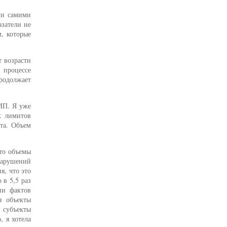
ии самими
затели не
, которые
т возрасти
в процессе
родолжает
АИП. Я уже
х лимитов
кта. Объем
это объемы
нарушений
я, что это
 в 5,5 раз
ии фактов
я объекты
 субъекты
 я хотела