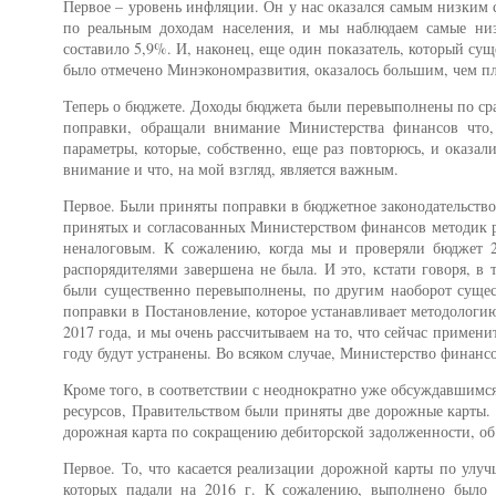
Первое – уровень инфляции. Он у нас оказался самым низким с
по реальным доходам населения, и мы наблюдаем самые низк
составило 5,9%. И, наконец, еще один показатель, который сущ
было отмечено Минэкономразвития, оказалось большим, чем пл
Теперь о бюджете. Доходы бюджета были перевыполнены по сра
поправки, обращали внимание Министерства финансов что, 
параметры, которые, собственно, еще раз повторюсь, и оказа
внимание и что, на мой взгляд, является важным.
Первое. Были приняты поправки в бюджетное законодательство,
принятых и согласованных Министерством финансов методик рас
неналоговым. К сожалению, когда мы и проверяли бюджет 2
распорядителями завершена не была. И это, кстати говоря, в
были существенно перевыполнены, по другим наоборот суще
поправки в Постановление, которое устанавливает методологи
2017 года, и мы очень рассчитываем на то, что сейчас примени
году будут устранены. Во всяком случае, Министерство финансо
Кроме того, в соответствии с неоднократно уже обсуждавшимс
ресурсов, Правительством были приняты две дорожные карты. 
дорожная карта по сокращению дебиторской задолженности, об 
Первое. То, что касается реализации дорожной карты по улу
которых падали на 2016 г. К сожалению, выполнено было 