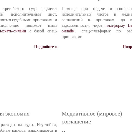
третейского суда выдается
Помощь при подаче и сопрово
нный исполнительный лист,
исполнительных листов и медиа
няется судебными приставами и
соглашений к приставам, до во
сполнению поможет наша
задолженности, через
платформу Вз
ыскать-онлайн
с базой спец-
онлайн
, спец-платформу по ра
приставами
Подробнее »
Подр
я экономия
Медиативное (мировое)
соглашение
 расходы на суды. Неустойки,
ебные расходы взыскиваются в